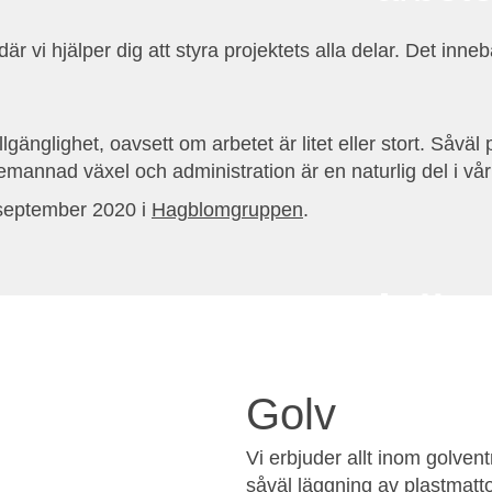
r vi hjälper dig att styra projektets alla delar. Det inneb
lgänglighet, oavsett om arbetet är litet eller stort. Såväl
bemannad växel och administration är en naturlig del i vå
 september 2020 i
Hagblomgruppen
.
Läg
Vi hjäl
Golv
golv fö
Vi erbjuder allt inom golvent
såväl läggning av plastmatt