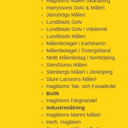
Hagbloms Måleri Skaraborg
Harryssons Golv & Måleri
Jämshögs Måleri
Lundblads Golv
Lundblads Golv i Västervik
Lundblads Måleri
Måleribolaget i Karlshamn
Måleribolaget i Östergötland
NMB Måleribolag i Norrköping
StenStures Måleri
Stenbergs Måleri i Jönköping
Sture Larssons Måleri
Hagbloms Tak- och Fasadtvätt
Butik
Hagbloms Färghandel
Industrimålning
Hagbloms Marint Måleri
Herb. Hagblom