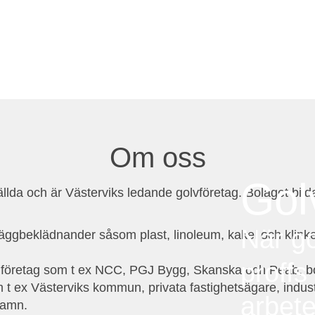
Om oss
Gol
llda och är Västerviks ledande golvföretag. Bolaget bild
När go
h väggbeklädnander såsom plast, linoleum, kakel och kli
proffs
gföretag som t ex NCC, PGJ Bygg, Skanska och Peab, bo
 t ex Västerviks kommun, privata fastighetsägare, indus
arbet
hamn.