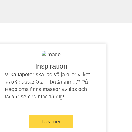
golv
Inspiration
Vilka tapeter ska jag välja eller vilket
tt behandling är
kakel passar bäst i badrummet? På
Hagbloms finns massor av tips och
 vackert hur länge
länkar som väntar på dig!
elst
Läs mer