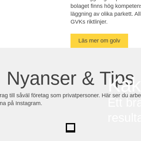
bolaget finns hög kompetens 
läggning av olika parkett. Al
GVKs riktlinjer.
Läs mer om golv
Nyanser & Tips
Kak
ag till såväl företag som privatpersoner. Här ser du arb
Ett br
rna på Instagram.
result