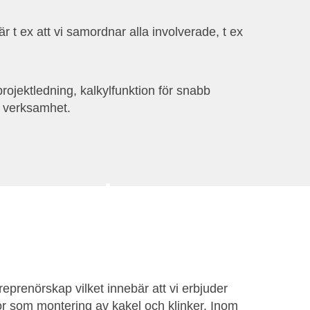
är t ex att vi samordnar alla involverade, t ex
 projektledning, kalkylfunktion för snabb
r verksamhet.
ga golv
per dig att välja rätt
r alla miljöer
reprenörskap vilket innebär att vi erbjuder
or som montering av kakel och klinker. Inom