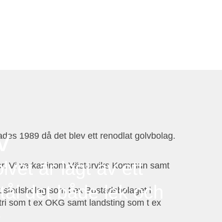
v
ades 1989 då det blev ett renodlat golvbolag.
lvet är lagt av ett
nker. Vi verkar inom Västerviks Kommun samt
 tål det både lek och
stadsbolag som t ex Bostadsbolaget i
tri som t ex OKG samt landsting som t ex
e