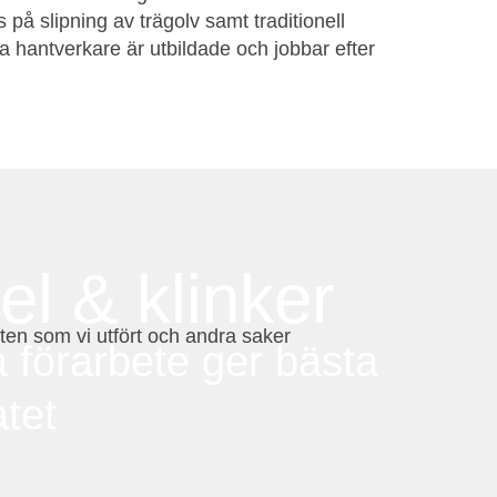
på slipning av trägolv samt traditionell
la hantverkare är utbildade och jobbar efter
el & klinker
eten som vi utfört och andra saker
a förarbete ger bästa
atet