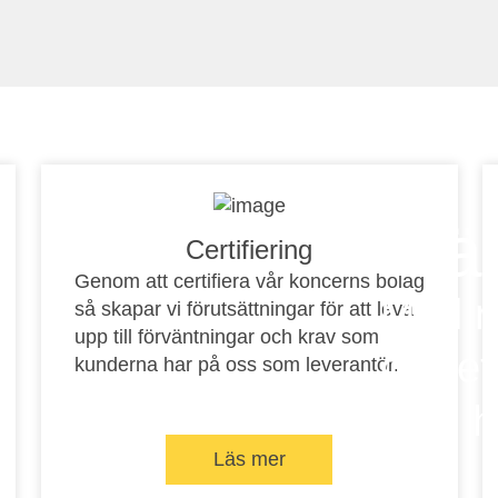
Trä
Certifiering
Genom att certifiera vår koncerns bolag
Med rä
så skapar vi förutsättningar för att leva
upp till förväntningar och krav som
golvet
kunderna har på oss som leverantör.
som h
Läs mer