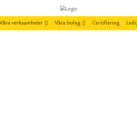
Våra verksamheter
Våra bolag
Certifiering
Ledi
Dek
Vi hjäl
lite va