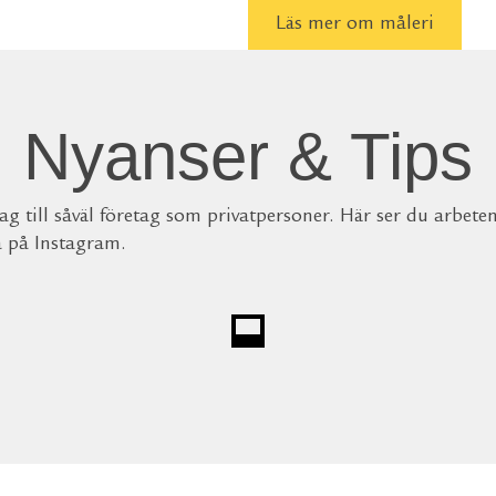
Läs mer om måleri
Nyanser & Tips
g till såväl företag som privatpersoner. Här ser du arbete
a på Instagram.