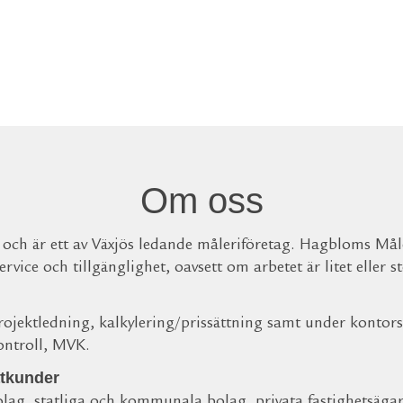
Om oss
och är ett av Växjös ledande måleriföretag. Hagbloms Måle
rvice och tillgänglighet, oavsett om arbetet är litet eller st
projektledning, kalkylering/prissättning samt under kontor
ontroll, MVK.
atkunder
lag, statliga och kommunala bolag, privata fastighetsägare