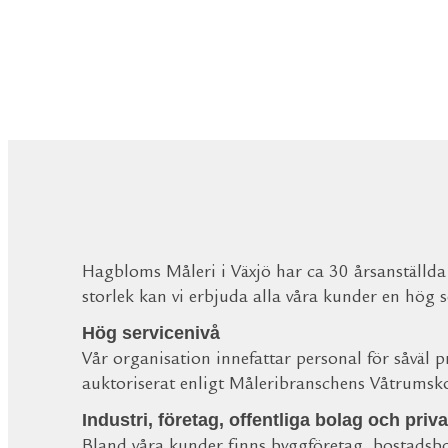
Hagbloms Måleri i Växjö har ca 30 årsanställda 
storlek kan vi erbjuda alla våra kunder en hög se
Hög servicenivå
Vår organisation innefattar personal för såväl 
auktoriserat enligt Måleribranschens Våtrumsk
Industri, företag, offentliga bolag och priv
Bland våra kunder finns byggföretag, bostadsbo