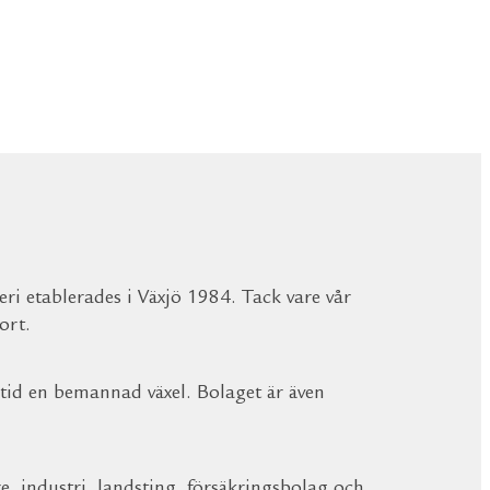
ri etablerades i Växjö 1984. Tack vare vår
ort.
stid en bemannad växel. Bolaget är även
, industri, landsting, försäkringsbolag och