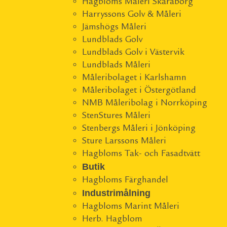
Hagbloms Måleri Skaraborg
Harryssons Golv & Måleri
Jämshögs Måleri
Lundblads Golv
Lundblads Golv i Västervik
Lundblads Måleri
Måleribolaget i Karlshamn
Måleribolaget i Östergötland
NMB Måleribolag i Norrköping
StenStures Måleri
Stenbergs Måleri i Jönköping
Sture Larssons Måleri
Hagbloms Tak- och Fasadtvätt
Butik
Hagbloms Färghandel
Industrimålning
Hagbloms Marint Måleri
Herb. Hagblom